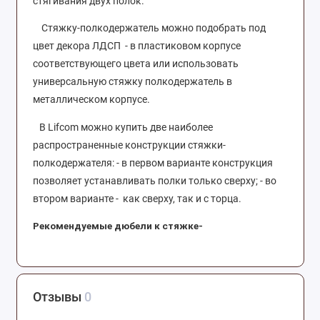
стягивания двух полок.
Стяжку-полкодержатель можно подобрать под
цвет декора ЛДСП - в пластиковом корпусе
соответствующего цвета или использовать
универсальную стяжку полкодержатель в
металлическом корпусе.
В Lifcom можно купить две наиболее
распространенные конструкции стяжки-
полкодержателя: - в первом варианте конструкция
позволяет устанавливать полки только сверху; - во
втором варианте - как сверху, так и с торца.
Рекомендуемые дюбели к стяжке-
полкодержателю
PRM
0092:
PRM0093 - TI17 Дюбель для полкодерж.,L=11
мм,цинк, цинк. покр.
Отзывы
0
PRM0094 - TI18 Дюбель для полкодерж.,L=7,5