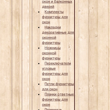
окон и балконных
дверей
Комплекты
фурнитуры для
окон
Накладки
декоративные для
оконной
фурнитуры
Ножницы
оконной
фурнитуры
Переключатели
угловые
фурнитуры для
окон
Петли фурнитуры
для окон
Планки ответные
фурнитуры для
окон
Приемные