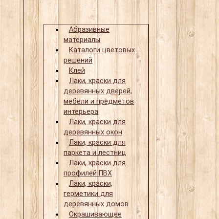
Абразивные
материалы
Каталоги цветовых
решений
Клей
Лаки, краски для
деревянных дверей,
мебели и предметов
интерьера
Лаки, краски для
деревянных окон
Лаки, краски для
паркета и лестниц
Лаки, краски для
профилей ПВХ
Лаки, краски,
герметики для
деревянных домов
Окрашивающее