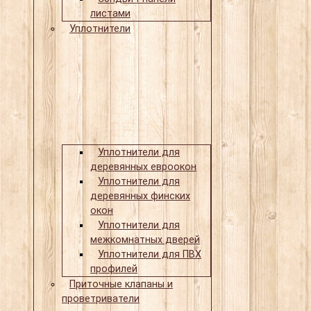
листами
Уплотнители
Уплотнители для
деревянных евроокон
Уплотнители для
деревянных финских
окон
Уплотнители для
межкомнатных дверей
Уплотнители для ПВХ
профилей
Приточные клапаны и
проветриватели