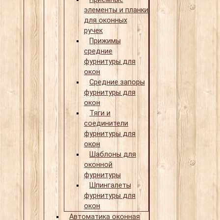
элементы и планки
для оконных
ручек
Прижимы
средние
фурнитуры для
окон
Средние запоры
фурнитуры для
окон
Тяги и
соединители
фурнитуры для
окон
Шаблоны для
оконной
фурнитуры
Шпингалеты
фурнитуры для
окон
Автоматика оконная