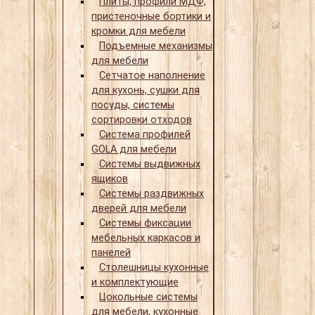
Плиты, профили МДФ,
пристеночные бортики и
кромки для мебели
Подъемные механизмы
для мебели
Сетчатое наполнение
для кухонь, сушки для
посуды, системы
сортировки отходов
Система профилей
GOLA для мебели
Системы выдвижных
ящиков
Системы раздвижных
дверей для мебели
Системы фиксации
мебельных каркасов и
панелей
Столешницы кухонные
и комплектующие
Цокольные системы
для мебели, кухонные