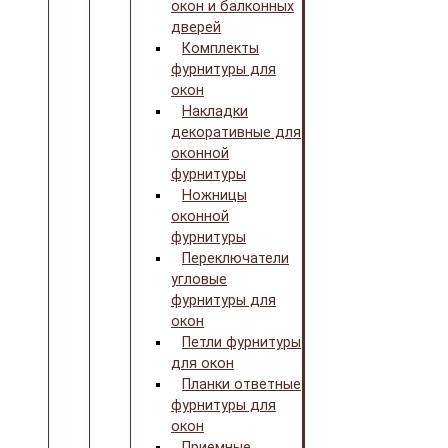
окон и балконных
дверей
Комплекты
фурнитуры для
окон
Накладки
декоративные для
оконной
фурнитуры
Ножницы
оконной
фурнитуры
Переключатели
угловые
фурнитуры для
окон
Петли фурнитуры
для окон
Планки ответные
фурнитуры для
окон
Приемные