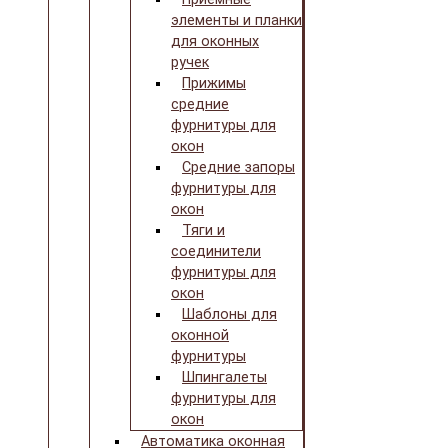
элементы и планки
для оконных
ручек
Прижимы
средние
фурнитуры для
окон
Средние запоры
фурнитуры для
окон
Тяги и
соединители
фурнитуры для
окон
Шаблоны для
оконной
фурнитуры
Шпингалеты
фурнитуры для
окон
Автоматика оконная