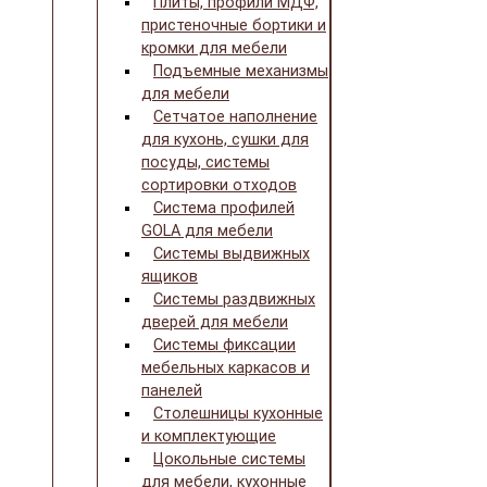
Плиты, профили МДФ,
пристеночные бортики и
кромки для мебели
Подъемные механизмы
для мебели
Сетчатое наполнение
для кухонь, сушки для
посуды, системы
сортировки отходов
Система профилей
GOLA для мебели
Системы выдвижных
ящиков
Системы раздвижных
дверей для мебели
Системы фиксации
мебельных каркасов и
панелей
Столешницы кухонные
и комплектующие
Цокольные системы
для мебели, кухонные