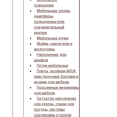
освещение
Мебельные опоры,
демпферы,
полкодержатели,
соединительный
крепеж
Мебельные ручки
Мойки, смесители и
аксессуары
Наполнение для
шкафов
Петли мебельные
Плиты, профили МДФ,
пристеночные бортики и
кромки для мебели
Подъемные механизмы
для мебели
Сетчатое наполнение
для кухонь, сушки для
посуды, системы
сортировки отходов