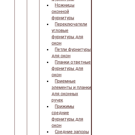
Ножницы
оконной
фурнитуры
Переключатели
угловые
фурнитуры для
окон
Петли фурнитуры
для окон
Планки ответные
фурнитуры для
окон
Приемные
элементы и планки
для оконных
ручек
Прижимы
средние
фурнитуры для
окон
Средние запоры