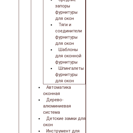
запоры
фурнитуры
для окон
Тяги и
соединители
фурнитуры
для окон
Шаблоны
для оконной
фурнитуры
Шпингалеты
фурнитуры
для окон
Автоматика
оконная
Дерево-
алюминиевая
система
Детские замки для
окон
Инструмент для