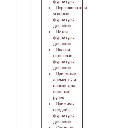
фурнитуры
Переключатели
угловые
фурнитуры
для окон
Петли
фурнитуры
для окон
Планки
ответные
фурнитуры
для окон
Приемные
элементы и
планки для
оконных
ручек
Прижимы
средние
фурнитуры
для окон
Средние