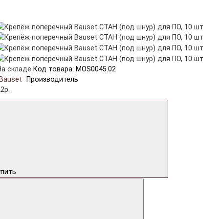
На складе
Код товара: MOS0045.02
Bauset
Производитель
2р.
упить