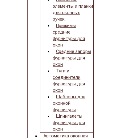
элементы и планки
для оконных
ручек
Прижимы
средние
фурнитуры для
окон
Средние запоры
фурнитуры для
окон
Тяги и
соединители
фурнитуры для
окон
Шаблоны для
оконной
фурнитуры
Шпингалеты
фурнитуры для
окон
Автоматика оконная