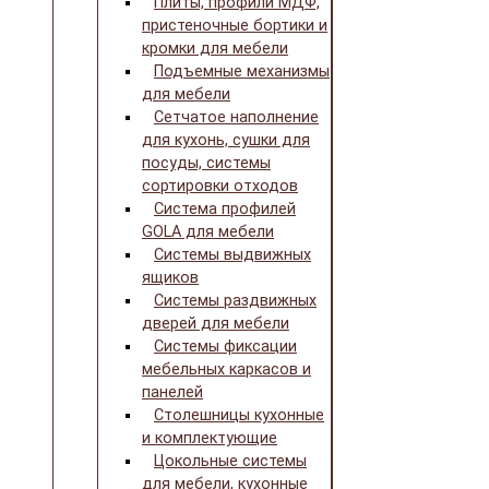
Плиты, профили МДФ,
пристеночные бортики и
кромки для мебели
Подъемные механизмы
для мебели
Сетчатое наполнение
для кухонь, сушки для
посуды, системы
сортировки отходов
Система профилей
GOLA для мебели
Системы выдвижных
ящиков
Системы раздвижных
дверей для мебели
Системы фиксации
мебельных каркасов и
панелей
Столешницы кухонные
и комплектующие
Цокольные системы
для мебели, кухонные