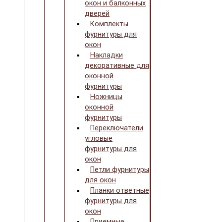
окон и балконных
дверей
Комплекты
фурнитуры для
окон
Накладки
декоративные для
оконной
фурнитуры
Ножницы
оконной
фурнитуры
Переключатели
угловые
фурнитуры для
окон
Петли фурнитуры
для окон
Планки ответные
фурнитуры для
окон
Приемные