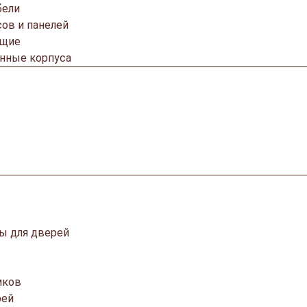
бели
ов и панелей
ющие
онные корпуса
ы для дверей
мков
рей