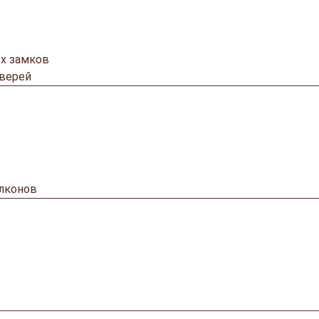
х замков
дверей
алконов