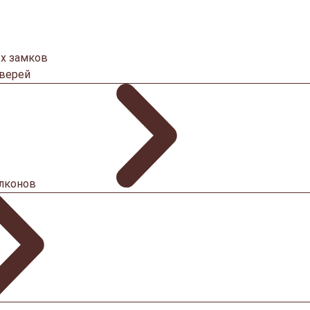
х замков
дверей
алконов