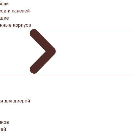
бели
ов и панелей
ющие
онные корпуса
ы для дверей
мков
рей