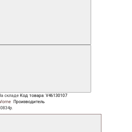
На складе
Код товара: V46130107
Vorne
Производитель
10834р.