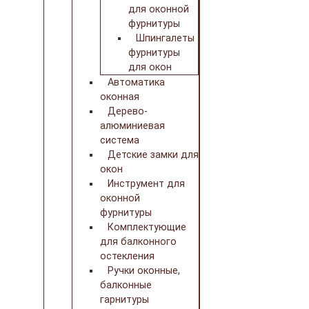
для оконной
фурнитуры
Шпингалеты
фурнитуры
для окон
Автоматика
оконная
Дерево-
алюминиевая
система
Детские замки для
окон
Инструмент для
оконной
фурнитуры
Комплектующие
для балконного
остекления
Ручки оконные,
балконные
гарнитуры