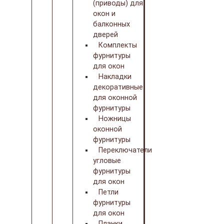
(приводы) для
окон и
балконных
дверей
Комплекты
фурнитуры
для окон
Накладки
декоративные
для оконной
фурнитуры
Ножницы
оконной
фурнитуры
Переключатели
угловые
фурнитуры
для окон
Петли
фурнитуры
для окон
Планки