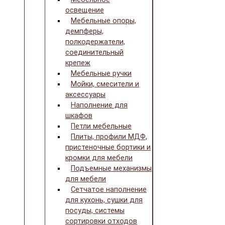
освещение
Мебельные опоры,
демпферы,
полкодержатели,
соединительный
крепеж
Мебельные ручки
Мойки, смесители и
аксессуары
Наполнение для
шкафов
Петли мебельные
Плиты, профили МДФ,
пристеночные бортики и
кромки для мебели
Подъемные механизмы
для мебели
Сетчатое наполнение
для кухонь, сушки для
посуды, системы
сортировки отходов