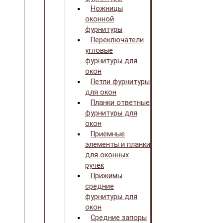
Ножницы
оконной
фурнитуры
Переключатели
угловые
фурнитуры для
окон
Петли фурнитуры
для окон
Планки ответные
фурнитуры для
окон
Приемные
элементы и планки
для оконных
ручек
Прижимы
средние
фурнитуры для
окон
Средние запоры