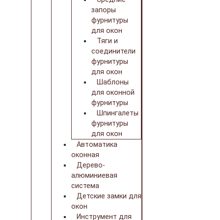
запоры
фурнитуры
для окон
Тяги и
соединители
фурнитуры
для окон
Шаблоны
для оконной
фурнитуры
Шпингалеты
фурнитуры
для окон
Автоматика
оконная
Дерево-
алюминиевая
система
Детские замки для
окон
Инструмент для