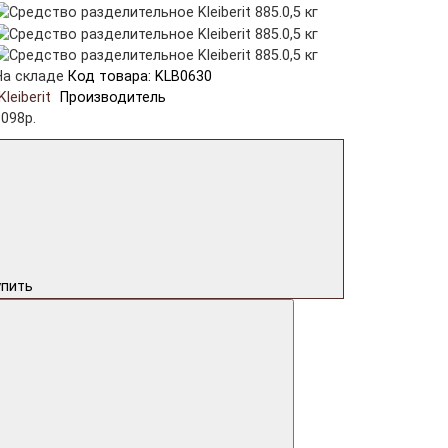
На складе
Код товара: KLB0630
Kleiberit
Производитель
9098р.
упить