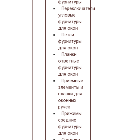
фурнитуры
Переключатели
угловые
фурнитуры
для окон
Петли
фурнитуры
для окон
Планки
ответные
фурнитуры
для окон
Приемные
элементы и
планки для
оконных
ручек
Прижимы
средние
фурнитуры
для окон
Средние