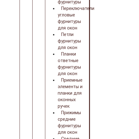
фурнитуры
Переключатели
угловые
фурнитуры
для окон
Петли
фурнитуры
для окон
Планки
ответные
фурнитуры
для окон
Приемные
элементы и
планки для
оконных
ручек
Прижимы
средние
фурнитуры
для окон
Средние