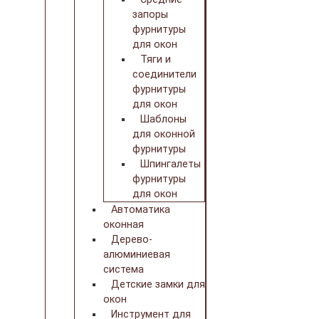
запоры
фурнитуры
для окон
Тяги и
соединители
фурнитуры
для окон
Шаблоны
для оконной
фурнитуры
Шпингалеты
фурнитуры
для окон
Автоматика
оконная
Дерево-
алюминиевая
система
Детские замки для
окон
Инструмент для