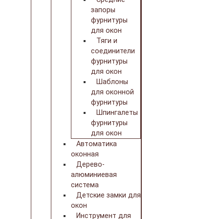
запоры
фурнитуры
для окон
Тяги и
соединители
фурнитуры
для окон
Шаблоны
для оконной
фурнитуры
Шпингалеты
фурнитуры
для окон
Автоматика
оконная
Дерево-
алюминиевая
система
Детские замки для
окон
Инструмент для