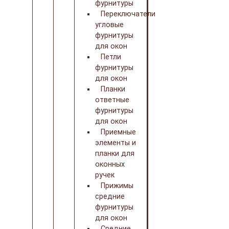
фурнитуры
Переключатели
угловые
фурнитуры
для окон
Петли
фурнитуры
для окон
Планки
ответные
фурнитуры
для окон
Приемные
элементы и
планки для
оконных
ручек
Прижимы
средние
фурнитуры
для окон
Средние