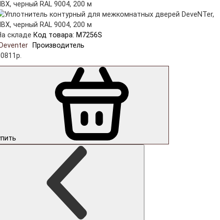
На складе
Код товара: M7256S
Deventer
Производитель
10811р.
упить