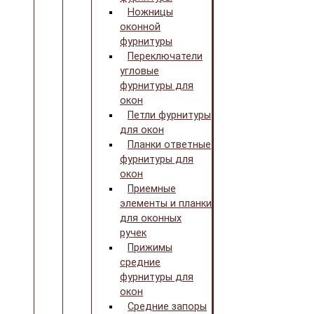
Ножницы
оконной
фурнитуры
Переключатели
угловые
фурнитуры для
окон
Петли фурнитуры
для окон
Планки ответные
фурнитуры для
окон
Приемные
элементы и планки
для оконных
ручек
Прижимы
средние
фурнитуры для
окон
Средние запоры