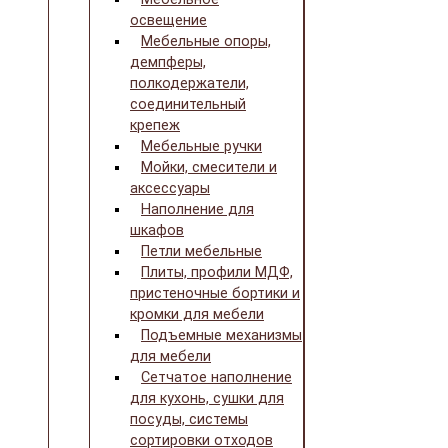
освещение
Мебельные опоры,
демпферы,
полкодержатели,
соединительный
крепеж
Мебельные ручки
Мойки, смесители и
аксессуары
Наполнение для
шкафов
Петли мебельные
Плиты, профили МДФ,
пристеночные бортики и
кромки для мебели
Подъемные механизмы
для мебели
Сетчатое наполнение
для кухонь, сушки для
посуды, системы
сортировки отходов