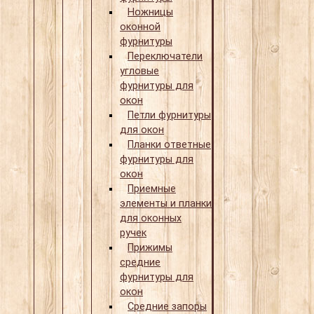
Ножницы
оконной
фурнитуры
Переключатели
угловые
фурнитуры для
окон
Петли фурнитуры
для окон
Планки ответные
фурнитуры для
окон
Приемные
элементы и планки
для оконных
ручек
Прижимы
средние
фурнитуры для
окон
Средние запоры