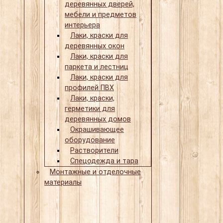
деревянных дверей,
мебели и предметов
интерьера
Лаки, краски для
деревянных окон
Лаки, краски для
паркета и лестниц
Лаки, краски для
профилей ПВХ
Лаки, краски,
герметики для
деревянных домов
Окрашивающее
оборудование
Растворители
Спецодежда и тара
Монтажные и отделочные
материалы