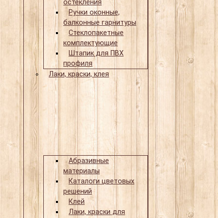
остекления
Ручки оконные,
балконные гарнитуры
Стеклопакетные
комплектующие
Штапик для ПВХ
профиля
Лаки, краски, клея
Абразивные
материалы
Каталоги цветовых
решений
Клей
Лаки, краски для