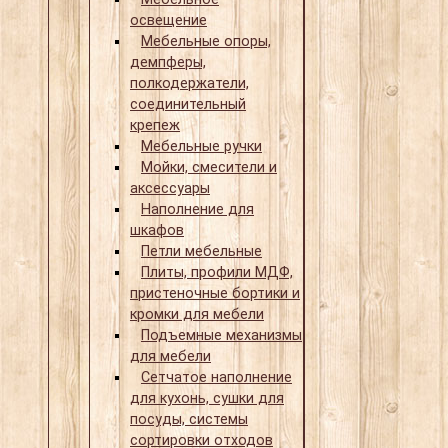
освещение
Мебельные опоры,
демпферы,
полкодержатели,
соединительный
крепеж
Мебельные ручки
Мойки, смесители и
аксессуары
Наполнение для
шкафов
Петли мебельные
Плиты, профили МДФ,
пристеночные бортики и
кромки для мебели
Подъемные механизмы
для мебели
Сетчатое наполнение
для кухонь, сушки для
посуды, системы
сортировки отходов