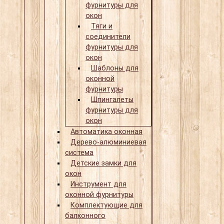
фурнитуры для
окон
Тяги и
соединители
фурнитуры для
окон
Шаблоны для
оконной
фурнитуры
Шпингалеты
фурнитуры для
окон
Автоматика оконная
Дерево-алюминиевая
система
Детские замки для
окон
Инструмент для
оконной фурнитуры
Комплектующие для
балконного