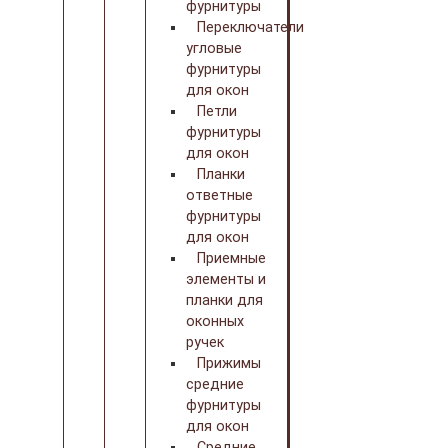
фурнитуры
Переключатели
угловые
фурнитуры
для окон
Петли
фурнитуры
для окон
Планки
ответные
фурнитуры
для окон
Приемные
элементы и
планки для
оконных
ручек
Прижимы
средние
фурнитуры
для окон
Средние