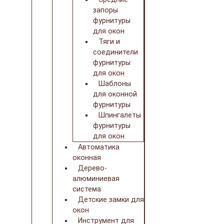
запоры
фурнитуры
для окон
Тяги и
соединители
фурнитуры
для окон
Шаблоны
для оконной
фурнитуры
Шпингалеты
фурнитуры
для окон
Автоматика
оконная
Дерево-
алюминиевая
система
Детские замки для
окон
Инструмент для