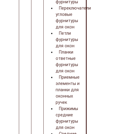
фурнитуры
Переключатели
угловые
фурнитуры
для окон
Петли
фурнитуры
для окон
Планки
ответные
фурнитуры
для окон
Приемные
элементы и
планки для
оконных
ручек
Прижимы
средние
фурнитуры
для окон
Средние