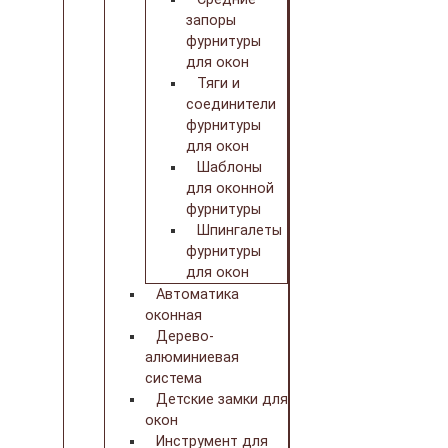
запоры
фурнитуры
для окон
Тяги и
соединители
фурнитуры
для окон
Шаблоны
для оконной
фурнитуры
Шпингалеты
фурнитуры
для окон
Автоматика
оконная
Дерево-
алюминиевая
система
Детские замки для
окон
Инструмент для