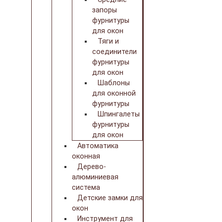
запоры
фурнитуры
для окон
Тяги и
соединители
фурнитуры
для окон
Шаблоны
для оконной
фурнитуры
Шпингалеты
фурнитуры
для окон
Автоматика
оконная
Дерево-
алюминиевая
система
Детские замки для
окон
Инструмент для