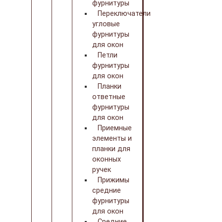
фурнитуры
Переключатели
угловые
фурнитуры
для окон
Петли
фурнитуры
для окон
Планки
ответные
фурнитуры
для окон
Приемные
элементы и
планки для
оконных
ручек
Прижимы
средние
фурнитуры
для окон
Средние