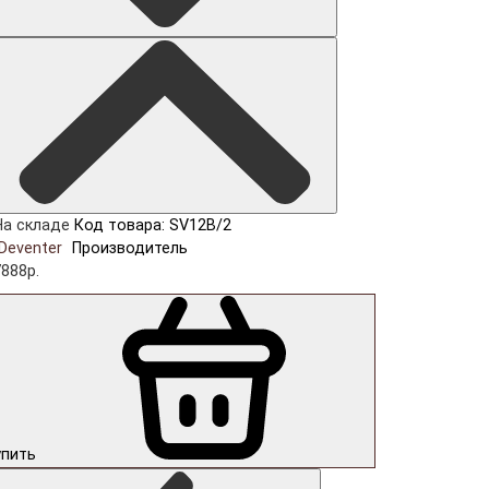
На складе
Код товара: SV12B/2
Deventer
Производитель
7888р.
упить