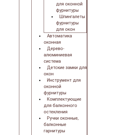
для оконной
фурнитуры
Шпингалеты
фурнитуры
для окон
Автоматика
оконная
Дерево-
алюминиевая
система
Детские замки для
окон
Инструмент для
оконной
фурнитуры
Комплектующие
для балконного
остекления
Ручки оконные,
балконные
гарнитуры