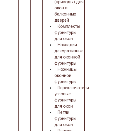
(приводы) для
окон и
балконных
дверей
Комплекты
фурнитуры
для окон
Накладки
декоративные
для оконной
фурнитуры
Ножницы
оконной
фурнитуры
Переключатели
угловые
фурнитуры
для окон
Петли
фурнитуры
для окон
Планки