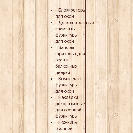
Блокираторы
для окон
Дополнительные
элементы
фурнитуры
для окон
Запоры
(приводы) для
окон и
балконных
дверей
Комплекты
фурнитуры
для окон
Накладки
декоративные
для оконной
фурнитуры
Ножницы
оконной