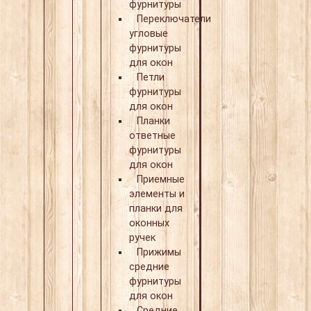
фурнитуры
Переключатели
угловые
фурнитуры
для окон
Петли
фурнитуры
для окон
Планки
ответные
фурнитуры
для окон
Приемные
элементы и
планки для
оконных
ручек
Прижимы
средние
фурнитуры
для окон
Средние