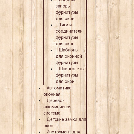
запоры
фурнитуры
для окон
Тяги и
соединители
фурнитуры
для окон
Шаблоны
для оконной
фурнитуры
Шпингалеты
фурнитуры
для окон
Автоматика
оконная
Дерево-
алюминиевая
система
Детские замки для
окон
Инструмент для