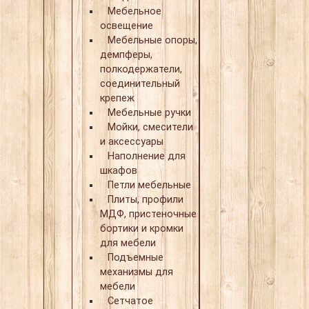
Мебельное
освещение
Мебельные опоры,
демпферы,
полкодержатели,
соединительный
крепеж
Мебельные ручки
Мойки, смесители
и аксессуары
Наполнение для
шкафов
Петли мебельные
Плиты, профили
МДФ, пристеночные
бортики и кромки
для мебели
Подъемные
механизмы для
мебели
Сетчатое