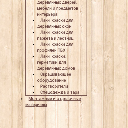
деревянных дверей,
мебели и предметов
интерьера
Лаки, краски для
деревянных окон
Лаки, краски для
паркета и лестниц
Лаки, краски для
профилей ПВХ
Лаки, краски,
герметики для
деревянных домов
Окрашивающее
оборудование
Растворители
Спецодежда и тара
Монтажные и отделочные
материалы