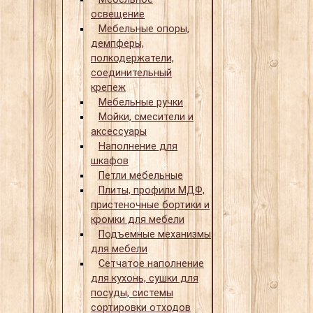
освещение
Мебельные опоры,
демпферы,
полкодержатели,
соединительный
крепеж
Мебельные ручки
Мойки, смесители и
аксессуары
Наполнение для
шкафов
Петли мебельные
Плиты, профили МДФ,
пристеночные бортики и
кромки для мебели
Подъемные механизмы
для мебели
Сетчатое наполнение
для кухонь, сушки для
посуды, системы
сортировки отходов