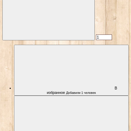
В
избранное
Добавили 1 человек