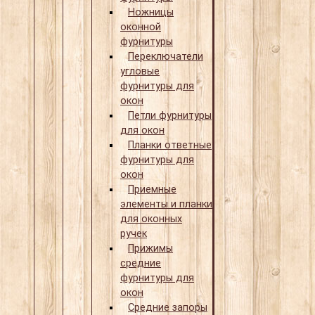
Ножницы
оконной
фурнитуры
Переключатели
угловые
фурнитуры для
окон
Петли фурнитуры
для окон
Планки ответные
фурнитуры для
окон
Приемные
элементы и планки
для оконных
ручек
Прижимы
средние
фурнитуры для
окон
Средние запоры