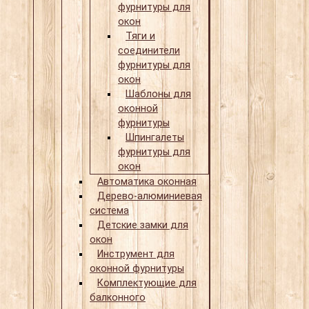
фурнитуры для
окон
Тяги и
соединители
фурнитуры для
окон
Шаблоны для
оконной
фурнитуры
Шпингалеты
фурнитуры для
окон
Автоматика оконная
Дерево-алюминиевая
система
Детские замки для
окон
Инструмент для
оконной фурнитуры
Комплектующие для
балконного