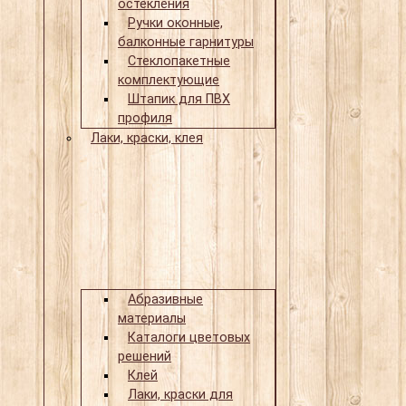
остекления
Ручки оконные,
балконные гарнитуры
Стеклопакетные
комплектующие
Штапик для ПВХ
профиля
Лаки, краски, клея
Абразивные
материалы
Каталоги цветовых
решений
Клей
Лаки, краски для