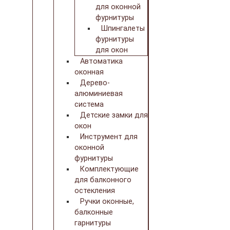
для оконной
фурнитуры
Шпингалеты
фурнитуры
для окон
Автоматика
оконная
Дерево-
алюминиевая
система
Детские замки для
окон
Инструмент для
оконной
фурнитуры
Комплектующие
для балконного
остекления
Ручки оконные,
балконные
гарнитуры