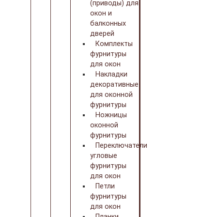
(приводы) для
окон и
балконных
дверей
Комплекты
фурнитуры
для окон
Накладки
декоративные
для оконной
фурнитуры
Ножницы
оконной
фурнитуры
Переключатели
угловые
фурнитуры
для окон
Петли
фурнитуры
для окон
Планки