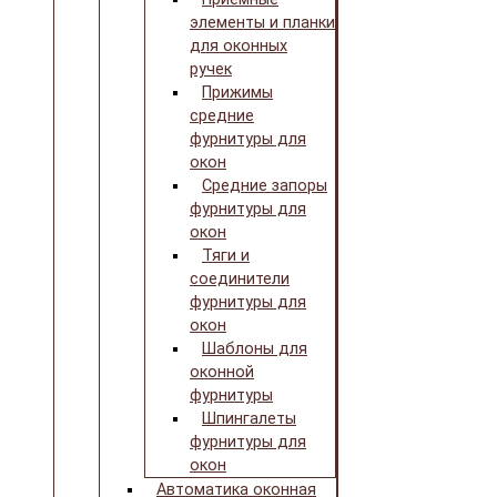
элементы и планки
для оконных
ручек
Прижимы
средние
фурнитуры для
окон
Средние запоры
фурнитуры для
окон
Тяги и
соединители
фурнитуры для
окон
Шаблоны для
оконной
фурнитуры
Шпингалеты
фурнитуры для
окон
Автоматика оконная