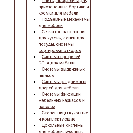
Плиты, профили МДФ,
пристеночные бортики и
кромки для мебели
Подъемные механизмы
для мебели
Сетчатое наполнение
для кухонь, сушки для
посуды, системы
сортировки отходов
Система профилей
GOLA для мебели
Системы выдвижных
ящиков
Системы раздвижных
дверей для мебели
Системы фиксации
мебельных каркасов и
панелей
Столешницы кухонные
и комплектующие
Цокольные системы
для мебели, кухонные