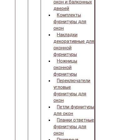
окон и балконных
дверей
Комплекты
фурнитуры для
окон
Накладки
декоративные для
оконной
фурнитуры
Ножницы
оконной
фурнитуры
Переключатели
угловые
фурнитуры для
окон
Петли фурнитуры
для окон
Планки ответные
фурнитуры для
окон
Приемные