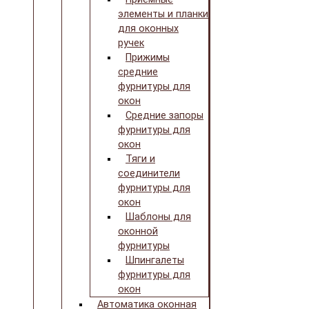
элементы и планки
для оконных
ручек
Прижимы
средние
фурнитуры для
окон
Средние запоры
фурнитуры для
окон
Тяги и
соединители
фурнитуры для
окон
Шаблоны для
оконной
фурнитуры
Шпингалеты
фурнитуры для
окон
Автоматика оконная