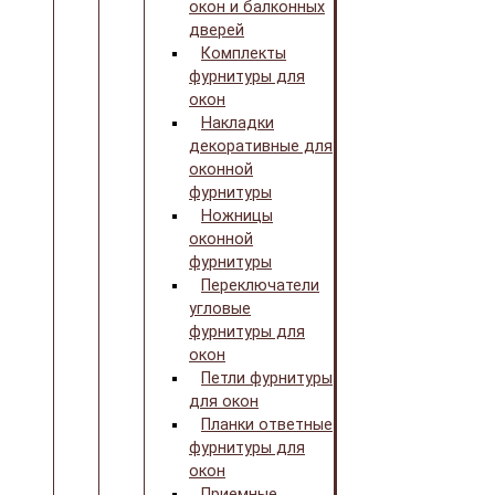
окон и балконных
дверей
Комплекты
фурнитуры для
окон
Накладки
декоративные для
оконной
фурнитуры
Ножницы
оконной
фурнитуры
Переключатели
угловые
фурнитуры для
окон
Петли фурнитуры
для окон
Планки ответные
фурнитуры для
окон
Приемные