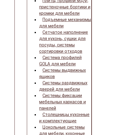
Плиты, профили МДФ,
пристеночные бортики и
кромки для мебели
Подъемные механизмы
для мебели
Сетчатое наполнение
для кухонь, сушки для
посуды, системы
сортировки отходов
Система профилей
GOLA для мебели
Системы выдвижных
ящиков
Системы раздвижных
дверей для мебели
Системы фиксации
мебельных каркасов и
панелей
Столешницы кухонные
и комплектующие
Цокольные системы
для мебели, кухонные