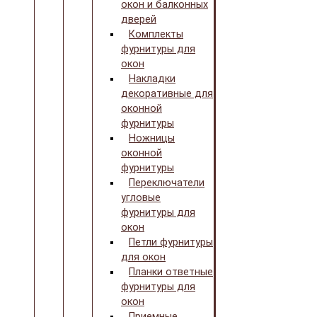
окон и балконных
дверей
Комплекты
фурнитуры для
окон
Накладки
декоративные для
оконной
фурнитуры
Ножницы
оконной
фурнитуры
Переключатели
угловые
фурнитуры для
окон
Петли фурнитуры
для окон
Планки ответные
фурнитуры для
окон
Приемные