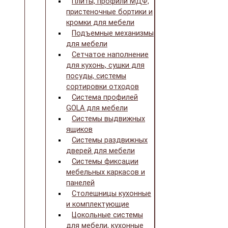
Плиты, профили МДФ,
пристеночные бортики и
кромки для мебели
Подъемные механизмы
для мебели
Сетчатое наполнение
для кухонь, сушки для
посуды, системы
сортировки отходов
Система профилей
GOLA для мебели
Системы выдвижных
ящиков
Системы раздвижных
дверей для мебели
Системы фиксации
мебельных каркасов и
панелей
Столешницы кухонные
и комплектующие
Цокольные системы
для мебели, кухонные