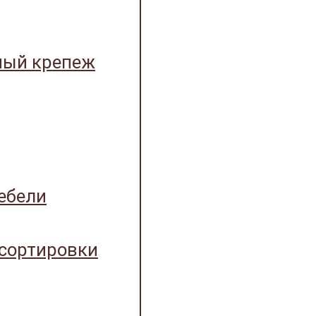
ный крепеж
ебели
 сортировки