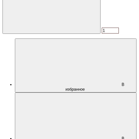
В
избранное
В