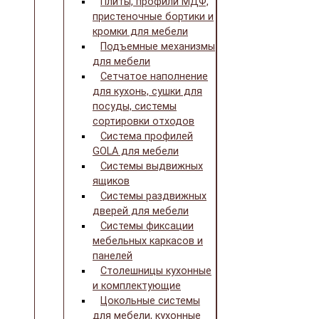
Плиты, профили МДФ,
пристеночные бортики и
кромки для мебели
Подъемные механизмы
для мебели
Сетчатое наполнение
для кухонь, сушки для
посуды, системы
сортировки отходов
Система профилей
GOLA для мебели
Системы выдвижных
ящиков
Системы раздвижных
дверей для мебели
Системы фиксации
мебельных каркасов и
панелей
Столешницы кухонные
и комплектующие
Цокольные системы
для мебели, кухонные