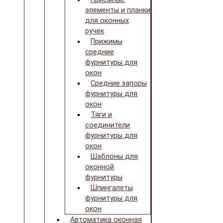
элементы и планки
для оконных
ручек
Прижимы
средние
фурнитуры для
окон
Средние запоры
фурнитуры для
окон
Тяги и
соединители
фурнитуры для
окон
Шаблоны для
оконной
фурнитуры
Шпингалеты
фурнитуры для
окон
Автоматика оконная