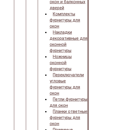
окон и балконных
дверей
Комплекты
фурнитуры для
окон
Накладки
декоративные для
оконной
фурнитуры
Ножницы
оконной
фурнитуры
Переключатели
угловые
фурнитуры для
окон
Петли фурнитуры
для окон
Планки ответные
фурнитуры для
окон
Приемные