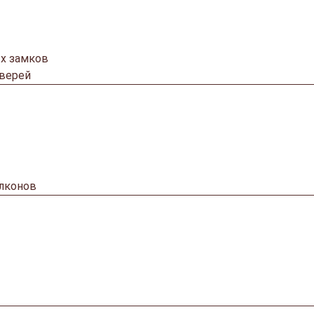
х замков
дверей
алконов