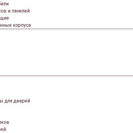
бели
ов и панелей
ющие
онные корпуса
ы для дверей
мков
рей