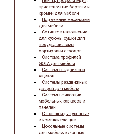
Плиты, профили МДФ,
пристеночные бортики и
кромки для мебели
Подъемные механизмы
для мебели
Сетчатое наполнение
для кухонь, сушки для
посуды, системы
сортировки отходов
Система профилей
GOLA для мебели
Системы выдвижных
ящиков
Системы раздвижных
дверей для мебели
Системы фиксации
мебельных каркасов и
панелей
Столешницы кухонные
и комплектующие
Цокольные системы
для мебели, кухонные