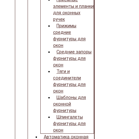
элементы и планки
для оконных
ручек
Прижимы
средние
фурнитуры для
окон
Средние запоры
фурнитуры для
окон
Тяги и
соединители
фурнитуры для
окон
Шаблоны для
оконной
фурнитуры
Шпингалеты
фурнитуры для
окон
Автоматика оконная