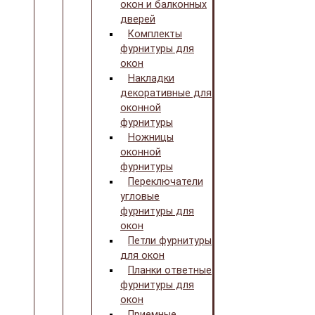
окон и балконных
дверей
Комплекты
фурнитуры для
окон
Накладки
декоративные для
оконной
фурнитуры
Ножницы
оконной
фурнитуры
Переключатели
угловые
фурнитуры для
окон
Петли фурнитуры
для окон
Планки ответные
фурнитуры для
окон
Приемные