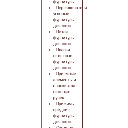
фурнитуры
Переключатели
угловые
фурнитуры
для окон
Петли
фурнитуры
для окон
Планки
ответные
фурнитуры
для окон
Приемные
элементы и
планки для
оконных
ручек
Прижимы
средние
фурнитуры
для окон
Средние