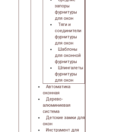
запоры
фурнитуры
для окон
Тяги и
соединители
фурнитуры
для окон
Шаблоны
для оконной
фурнитуры
Шпингалеты
фурнитуры
для окон
Автоматика
оконная
Дерево-
алюминиевая
система
Детские замки для
окон
Инструмент для