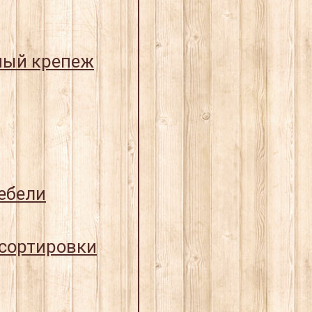
ный крепеж
ебели
 сортировки