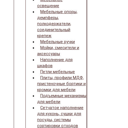
освещение
Мебельные опоры,
демпферы,
полкодержатели,
соединительный
крепеж
Мебельные ручки
Мойки, смесители и
аксессуары
Наполнение для
шкафов
Петли мебельные
Плиты, профили МДФ,
пристеночные бортики и
кромки для мебели
Подъемные механизмы
для мебели
Сетчатое наполнение
для кухонь, сушки для
посуды, системы
сортировки отходов