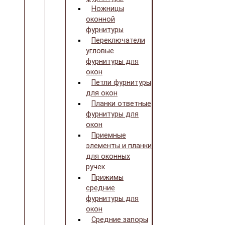
Ножницы
оконной
фурнитуры
Переключатели
угловые
фурнитуры для
окон
Петли фурнитуры
для окон
Планки ответные
фурнитуры для
окон
Приемные
элементы и планки
для оконных
ручек
Прижимы
средние
фурнитуры для
окон
Средние запоры