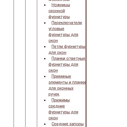
Ножницы
оконной
фурнитуры
Переключатели
угловые
фурнитуры для
окон
Петли фурнитуры
для окон
Планки ответные
фурнитуры для
окон
Приемные
элементы и планки
для оконных
ручек
Прижимы
средние
фурнитуры для
окон
Средние запоры