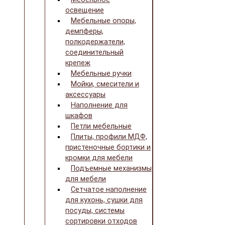
освещение
Мебельные опоры,
демпферы,
полкодержатели,
соединительный
крепеж
Мебельные ручки
Мойки, смесители и
аксессуары
Наполнение для
шкафов
Петли мебельные
Плиты, профили МДФ,
пристеночные бортики и
кромки для мебели
Подъемные механизмы
для мебели
Сетчатое наполнение
для кухонь, сушки для
посуды, системы
сортировки отходов