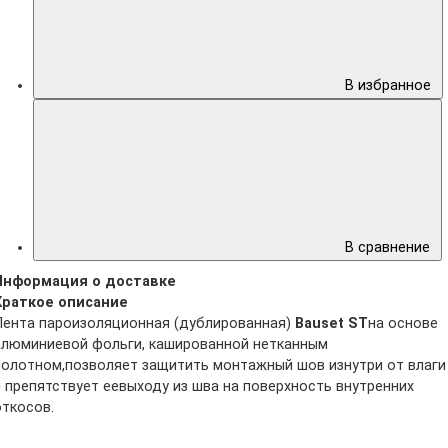
В избранное
В сравнение
Информация о доставке
Краткое описание
Лента пароизоляционная (дублированная)
Bauset ST
на основе
алюминиевой фольги, кашированной нетканным
полотном,позволяет защитить монтажный шов изнутри от влаги
и препятствует еевыходу из шва на поверхность внутренних
откосов.