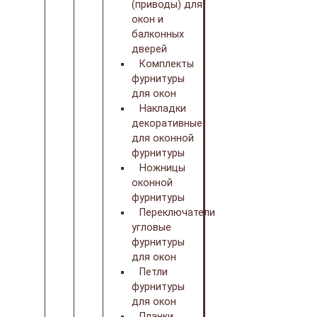
(приводы) для
окон и
балконных
дверей
Комплекты
фурнитуры
для окон
Накладки
декоративные
для оконной
фурнитуры
Ножницы
оконной
фурнитуры
Переключатели
угловые
фурнитуры
для окон
Петли
фурнитуры
для окон
Планки