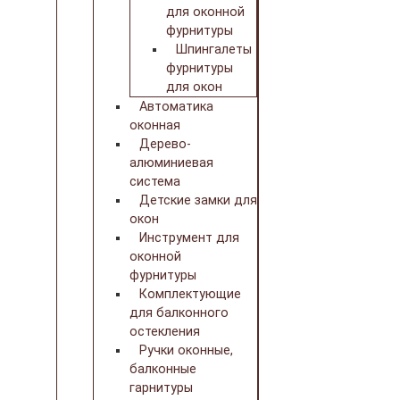
для оконной
фурнитуры
Шпингалеты
фурнитуры
для окон
Автоматика
оконная
Дерево-
алюминиевая
система
Детские замки для
окон
Инструмент для
оконной
фурнитуры
Комплектующие
для балконного
остекления
Ручки оконные,
балконные
гарнитуры