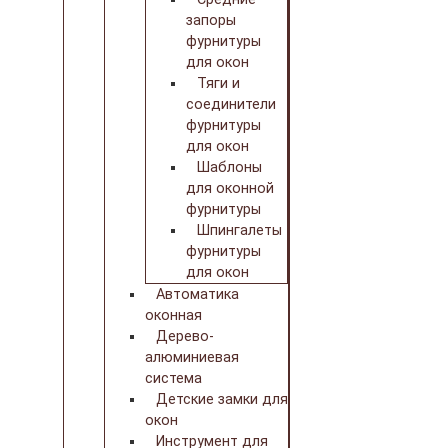
запоры
фурнитуры
для окон
Тяги и
соединители
фурнитуры
для окон
Шаблоны
для оконной
фурнитуры
Шпингалеты
фурнитуры
для окон
Автоматика
оконная
Дерево-
алюминиевая
система
Детские замки для
окон
Инструмент для