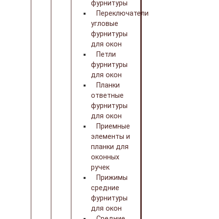
фурнитуры
Переключатели
угловые
фурнитуры
для окон
Петли
фурнитуры
для окон
Планки
ответные
фурнитуры
для окон
Приемные
элементы и
планки для
оконных
ручек
Прижимы
средние
фурнитуры
для окон
Средние