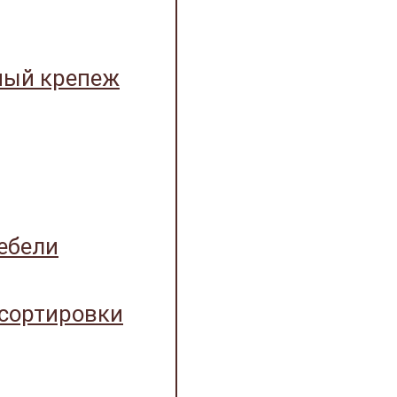
ный крепеж
ебели
 сортировки