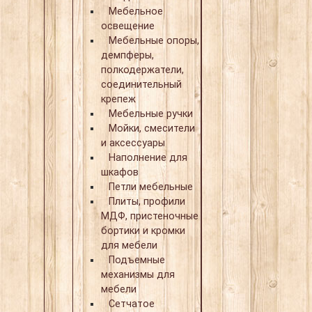
Мебельное
освещение
Мебельные опоры,
демпферы,
полкодержатели,
соединительный
крепеж
Мебельные ручки
Мойки, смесители
и аксессуары
Наполнение для
шкафов
Петли мебельные
Плиты, профили
МДФ, пристеночные
бортики и кромки
для мебели
Подъемные
механизмы для
мебели
Сетчатое