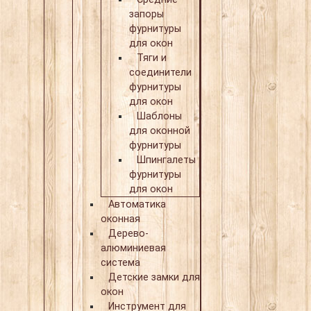
запоры
фурнитуры
для окон
Тяги и
соединители
фурнитуры
для окон
Шаблоны
для оконной
фурнитуры
Шпингалеты
фурнитуры
для окон
Автоматика
оконная
Дерево-
алюминиевая
система
Детские замки для
окон
Инструмент для