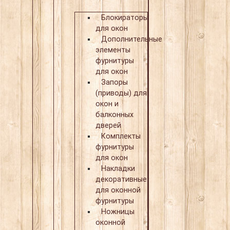
Блокираторы
для окон
Дополнительные
элементы
фурнитуры
для окон
Запоры
(приводы) для
окон и
балконных
дверей
Комплекты
фурнитуры
для окон
Накладки
декоративные
для оконной
фурнитуры
Ножницы
оконной