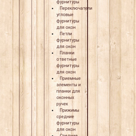
фурнитуры
Переключатели
угловые
фурнитуры
для окон
Петли
фурнитуры
для окон
Планки
ответные
фурнитуры
для окон
Приемные
элементы и
планки для
оконных
ручек
Прижимы
средние
фурнитуры
для окон
Средние