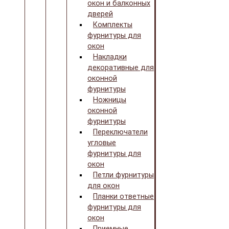
окон и балконных
дверей
Комплекты
фурнитуры для
окон
Накладки
декоративные для
оконной
фурнитуры
Ножницы
оконной
фурнитуры
Переключатели
угловые
фурнитуры для
окон
Петли фурнитуры
для окон
Планки ответные
фурнитуры для
окон
Приемные