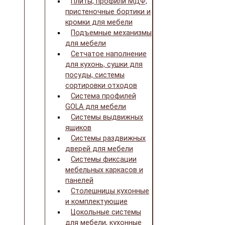
Плиты, профили МДФ,
пристеночные бортики и
кромки для мебели
Подъемные механизмы
для мебели
Сетчатое наполнение
для кухонь, сушки для
посуды, системы
сортировки отходов
Система профилей
GOLA для мебели
Системы выдвижных
ящиков
Системы раздвижных
дверей для мебели
Системы фиксации
мебельных каркасов и
панелей
Столешницы кухонные
и комплектующие
Цокольные системы
для мебели, кухонные