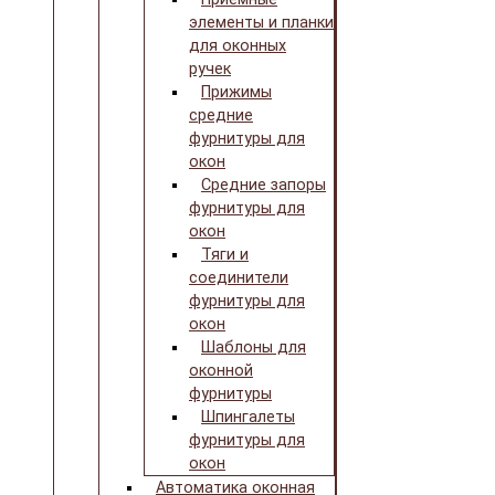
элементы и планки
для оконных
ручек
Прижимы
средние
фурнитуры для
окон
Средние запоры
фурнитуры для
окон
Тяги и
соединители
фурнитуры для
окон
Шаблоны для
оконной
фурнитуры
Шпингалеты
фурнитуры для
окон
Автоматика оконная