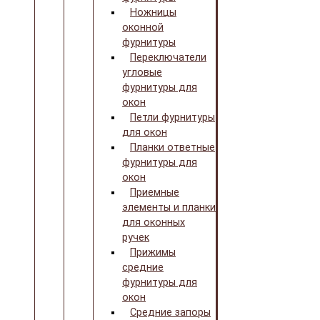
Ножницы
оконной
фурнитуры
Переключатели
угловые
фурнитуры для
окон
Петли фурнитуры
для окон
Планки ответные
фурнитуры для
окон
Приемные
элементы и планки
для оконных
ручек
Прижимы
средние
фурнитуры для
окон
Средние запоры