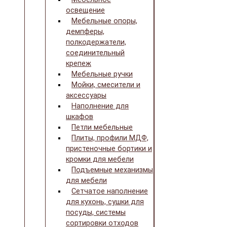
освещение
Мебельные опоры,
демпферы,
полкодержатели,
соединительный
крепеж
Мебельные ручки
Мойки, смесители и
аксессуары
Наполнение для
шкафов
Петли мебельные
Плиты, профили МДФ,
пристеночные бортики и
кромки для мебели
Подъемные механизмы
для мебели
Сетчатое наполнение
для кухонь, сушки для
посуды, системы
сортировки отходов