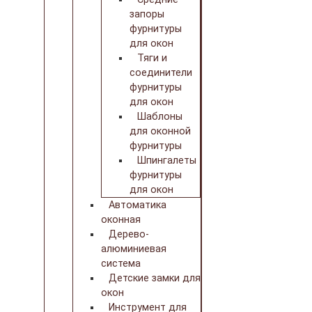
запоры
фурнитуры
для окон
Тяги и
соединители
фурнитуры
для окон
Шаблоны
для оконной
фурнитуры
Шпингалеты
фурнитуры
для окон
Автоматика
оконная
Дерево-
алюминиевая
система
Детские замки для
окон
Инструмент для