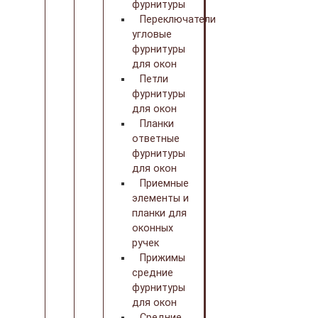
фурнитуры
Переключатели
угловые
фурнитуры
для окон
Петли
фурнитуры
для окон
Планки
ответные
фурнитуры
для окон
Приемные
элементы и
планки для
оконных
ручек
Прижимы
средние
фурнитуры
для окон
Средние