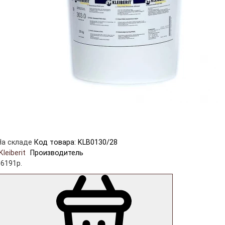
На складе
Код товара: KLB0130/28
Kleiberit
Производитель
16191р.