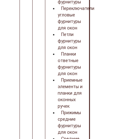
фурнитуры
Переключатели
угловые
фурнитуры
для окон
Петли
фурнитуры
для окон
Планки
ответные
фурнитуры
для окон
Приемные
элементы и
планки для
оконных
ручек
Прижимы
средние
фурнитуры
для окон
Средние