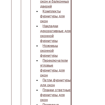
окон и балконных
дверей
Комплекты
фурнитуры для
окон
Накладки
декоративные для
оконной
фурнитуры
Ножницы
оконной
фурнитуры
Переключатели
угловые
фурнитуры для
окон
Петли фурнитуры
для окон
Планки ответные
фурнитуры для
окон
Приемные