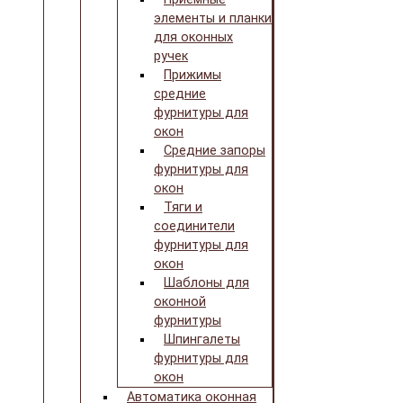
элементы и планки
для оконных
ручек
Прижимы
средние
фурнитуры для
окон
Средние запоры
фурнитуры для
окон
Тяги и
соединители
фурнитуры для
окон
Шаблоны для
оконной
фурнитуры
Шпингалеты
фурнитуры для
окон
Автоматика оконная