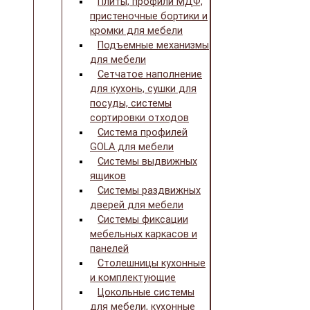
Плиты, профили МДФ,
пристеночные бортики и
кромки для мебели
Подъемные механизмы
для мебели
Сетчатое наполнение
для кухонь, сушки для
посуды, системы
сортировки отходов
Система профилей
GOLA для мебели
Системы выдвижных
ящиков
Системы раздвижных
дверей для мебели
Системы фиксации
мебельных каркасов и
панелей
Столешницы кухонные
и комплектующие
Цокольные системы
для мебели, кухонные