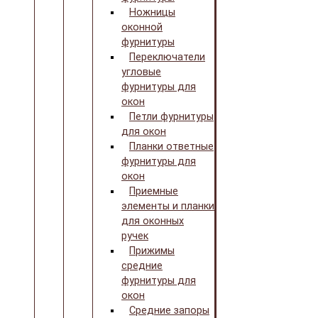
Ножницы
оконной
фурнитуры
Переключатели
угловые
фурнитуры для
окон
Петли фурнитуры
для окон
Планки ответные
фурнитуры для
окон
Приемные
элементы и планки
для оконных
ручек
Прижимы
средние
фурнитуры для
окон
Средние запоры