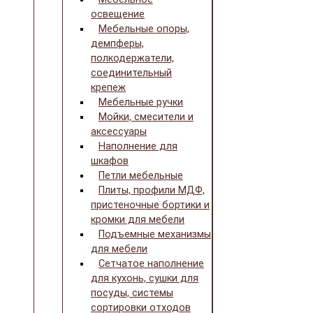
освещение
Мебельные опоры,
демпферы,
полкодержатели,
соединительный
крепеж
Мебельные ручки
Мойки, смесители и
аксессуары
Наполнение для
шкафов
Петли мебельные
Плиты, профили МДФ,
пристеночные бортики и
кромки для мебели
Подъемные механизмы
для мебели
Сетчатое наполнение
для кухонь, сушки для
посуды, системы
сортировки отходов