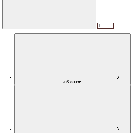
В
избранное
В