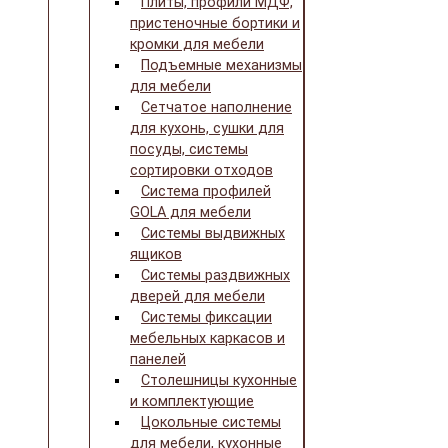
Плиты, профили МДФ,
пристеночные бортики и
кромки для мебели
Подъемные механизмы
для мебели
Сетчатое наполнение
для кухонь, сушки для
посуды, системы
сортировки отходов
Система профилей
GOLA для мебели
Системы выдвижных
ящиков
Системы раздвижных
дверей для мебели
Системы фиксации
мебельных каркасов и
панелей
Столешницы кухонные
и комплектующие
Цокольные системы
для мебели, кухонные