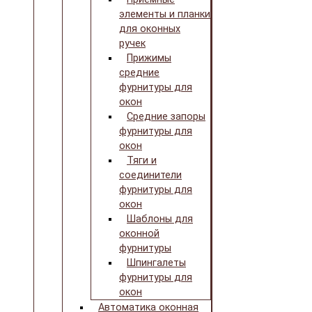
элементы и планки
для оконных
ручек
Прижимы
средние
фурнитуры для
окон
Средние запоры
фурнитуры для
окон
Тяги и
соединители
фурнитуры для
окон
Шаблоны для
оконной
фурнитуры
Шпингалеты
фурнитуры для
окон
Автоматика оконная