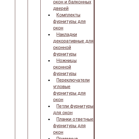
окон и балконных
дверей
Комплекты
фурнитуры для
окон
Накладки
декоративные для
оконной
фурнитуры
Ножницы
оконной
фурнитуры
Переключатели
угловые
фурнитуры для
окон
Петли фурнитуры
для окон
Планки ответные
фурнитуры для
окон
Приемные