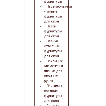
фурнитуры
Переключатели
угловые
фурнитуры
для окон
Петли
фурнитуры
для окон
Планки
ответные
фурнитуры
для окон
Приемные
элементы и
планки для
оконных
ручек
Прижимы
средние
фурнитуры
для окон
Средние