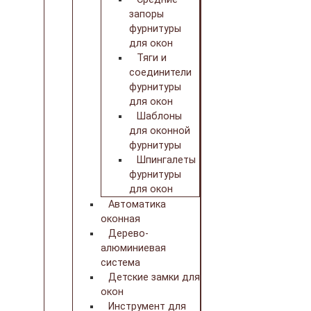
запоры
фурнитуры
для окон
Тяги и
соединители
фурнитуры
для окон
Шаблоны
для оконной
фурнитуры
Шпингалеты
фурнитуры
для окон
Автоматика
оконная
Дерево-
алюминиевая
система
Детские замки для
окон
Инструмент для