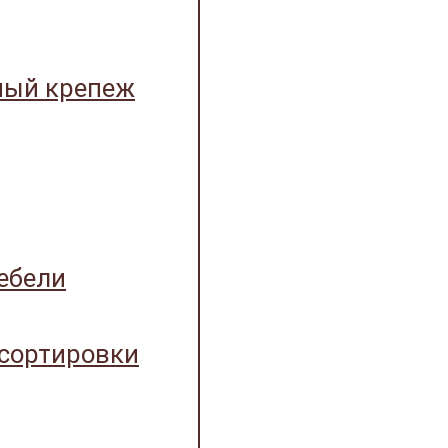
ный крепеж
ебели
 сортировки