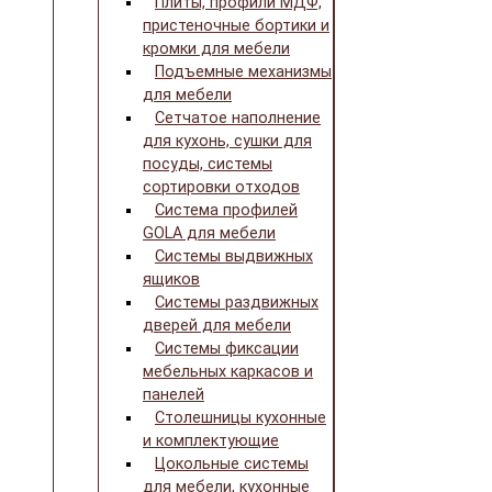
Плиты, профили МДФ,
пристеночные бортики и
кромки для мебели
Подъемные механизмы
для мебели
Сетчатое наполнение
для кухонь, сушки для
посуды, системы
сортировки отходов
Система профилей
GOLA для мебели
Системы выдвижных
ящиков
Системы раздвижных
дверей для мебели
Системы фиксации
мебельных каркасов и
панелей
Столешницы кухонные
и комплектующие
Цокольные системы
для мебели, кухонные