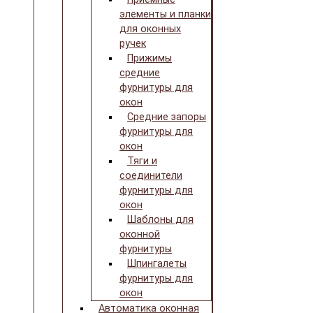
элементы и планки
для оконных
ручек
Прижимы
средние
фурнитуры для
окон
Средние запоры
фурнитуры для
окон
Тяги и
соединители
фурнитуры для
окон
Шаблоны для
оконной
фурнитуры
Шпингалеты
фурнитуры для
окон
Автоматика оконная