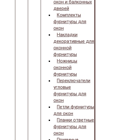
окон и балконных
дверей
Комплекты
фурнитуры для
окон
Накладки
декоративные для
оконной
фурнитуры
Ножницы
оконной
фурнитуры
Переключатели
угловые
фурнитуры для
окон
Петли фурнитуры
для окон
Планки ответные
фурнитуры для
окон
Приемные