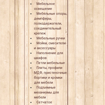
Мебельное
освещение
Мебельные опоры,
демпферы,
полкодержатели,
соединительный
крепеж
Мебельные ручки
Мойки, смесители
и аксессуары
Наполнение для
шкафов
Петли мебельные
Плиты, профили
МДФ, пристеночные
бортики и кромки
для мебели
Подъемные
механизмы для
мебели
Сетчатое