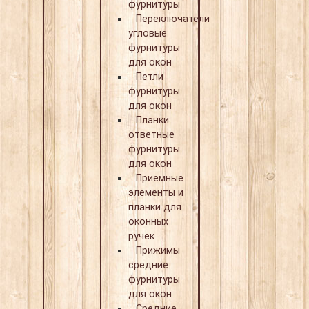
фурнитуры
Переключатели
угловые
фурнитуры
для окон
Петли
фурнитуры
для окон
Планки
ответные
фурнитуры
для окон
Приемные
элементы и
планки для
оконных
ручек
Прижимы
средние
фурнитуры
для окон
Средние