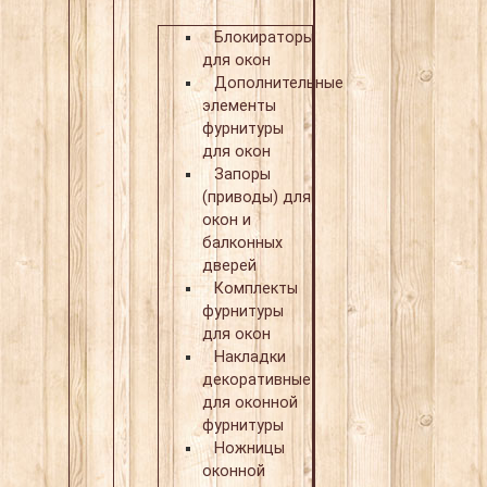
Блокираторы
для окон
Дополнительные
элементы
фурнитуры
для окон
Запоры
(приводы) для
окон и
балконных
дверей
Комплекты
фурнитуры
для окон
Накладки
декоративные
для оконной
фурнитуры
Ножницы
оконной