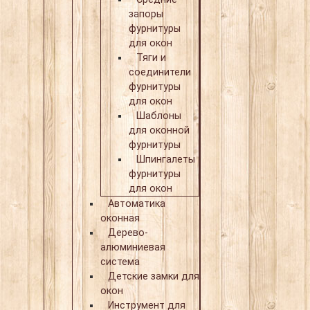
запоры
фурнитуры
для окон
Тяги и
соединители
фурнитуры
для окон
Шаблоны
для оконной
фурнитуры
Шпингалеты
фурнитуры
для окон
Автоматика
оконная
Дерево-
алюминиевая
система
Детские замки для
окон
Инструмент для