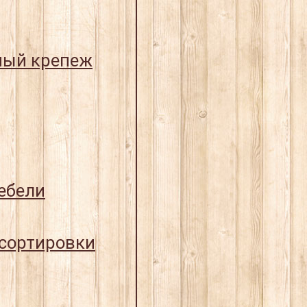
ный крепеж
ебели
 сортировки