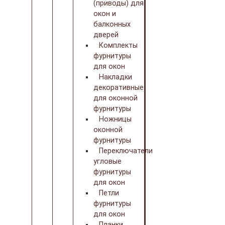
(приводы) для
окон и
балконных
дверей
Комплекты
фурнитуры
для окон
Накладки
декоративные
для оконной
фурнитуры
Ножницы
оконной
фурнитуры
Переключатели
угловые
фурнитуры
для окон
Петли
фурнитуры
для окон
Планки