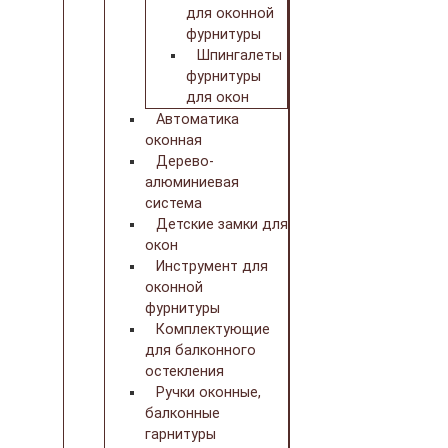
для оконной
фурнитуры
Шпингалеты
фурнитуры
для окон
Автоматика
оконная
Дерево-
алюминиевая
система
Детские замки для
окон
Инструмент для
оконной
фурнитуры
Комплектующие
для балконного
остекления
Ручки оконные,
балконные
гарнитуры